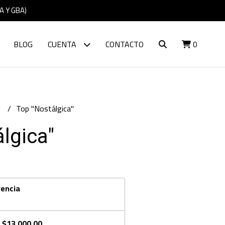
A Y GBA)
BLOG
CUENTA
CONTACTO
0
S
Top "Nostálgica"
lgica"
rencia
e
$13.000,00