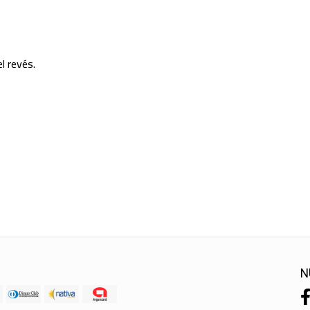
l revés.
N