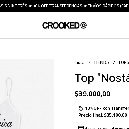
S SIN INTERÉS ★ 10% OFF TRANSFERENCIAS ★ ENVÍOS RÁPIDOS (CAB
Inicio
TIENDA
TOP
Top "Nostá
$39.000,00
10% OFF
con
Transfe
Precio final:
$35.100,00
3
cuotas sin interés d